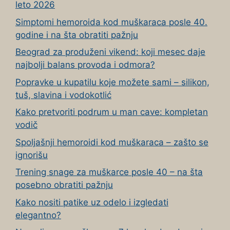
leto 2026
Simptomi hemoroida kod muškaraca posle 40.
godine i na šta obratiti pažnju
Beograd za produženi vikend: koji mesec daje
najbolji balans provoda i odmora?
Popravke u kupatilu koje možete sami – silikon,
tuš, slavina i vodokotlić
Kako pretvoriti podrum u man cave: kompletan
vodič
Spoljašnji hemoroidi kod muškaraca – zašto se
ignorišu
Trening snage za muškarce posle 40 – na šta
posebno obratiti pažnju
Kako nositi patike uz odelo i izgledati
elegantno?