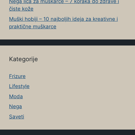
Nega lica za muškarce – 7 koraka do zdrave i
čiste kože
Muški hobiji – 10 najboljih ideja za kreativne i
praktične muškarce
Kategorije
Frizure
Lifestyle
Moda
Nega
Saveti