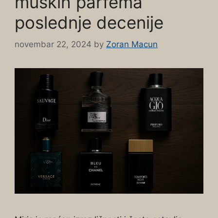
muških parfema
poslednje decenije
novembar 22, 2024
by
Zoran Macun