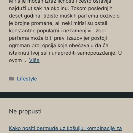
Miris je moćan izraz ličnosti i često ostavlja
najduži utisak na okolinu. Tokom poslednjih
deset godina, tržište muških parfema doživelo
je brojne promene, ali neki mirisi su ostali
konstantno popularni i nezamenjivi. Izbor
parfema može biti pravi izazov jer postoji
ogroman broj opcija koje obećavaju da će
istaknuti tvoj stil i unaprediti samopouzdanje. U
ovom …
Više
Categories
Lifestyle
Ne propusti
Kako nositi bermude uz košulju: kombinacije za