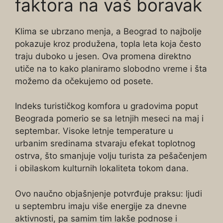
faktora na vaš boravak
Klima se ubrzano menja, a Beograd to najbolje
pokazuje kroz produžena, topla leta koja često
traju duboko u jesen. Ova promena direktno
utiče na to kako planiramo slobodno vreme i šta
možemo da očekujemo od posete.
Indeks turističkog komfora u gradovima poput
Beograda pomerio se sa letnjih meseci na maj i
septembar. Visoke letnje temperature u
urbanim sredinama stvaraju efekat toplotnog
ostrva, što smanjuje volju turista za pešačenjem
i obilaskom kulturnih lokaliteta tokom dana.
Ovo naučno objašnjenje potvrđuje praksu: ljudi
u septembru imaju više energije za dnevne
aktivnosti, pa samim tim lakše podnose i