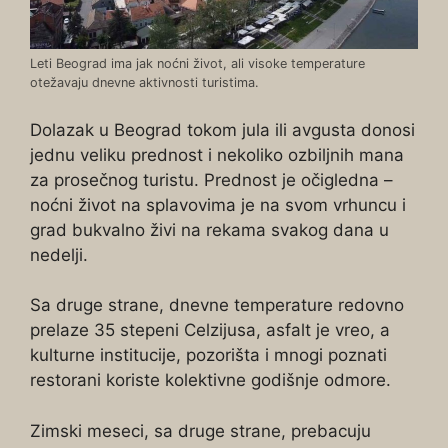
Leti Beograd ima jak noćni život, ali visoke temperature
otežavaju dnevne aktivnosti turistima.
Dolazak u Beograd tokom jula ili avgusta donosi
jednu veliku prednost i nekoliko ozbiljnih mana
za prosečnog turistu. Prednost je očigledna –
noćni život na splavovima je na svom vrhuncu i
grad bukvalno živi na rekama svakog dana u
nedelji.
Sa druge strane, dnevne temperature redovno
prelaze 35 stepeni Celzijusa, asfalt je vreo, a
kulturne institucije, pozorišta i mnogi poznati
restorani koriste kolektivne godišnje odmore.
Zimski meseci, sa druge strane, prebacuju