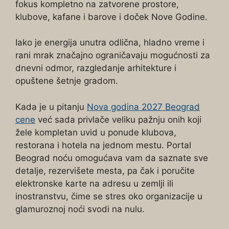
fokus kompletno na zatvorene prostore,
klubove, kafane i barove i doček Nove Godine.
Iako je energija unutra odlična, hladno vreme i
rani mrak značajno ograničavaju mogućnosti za
dnevni odmor, razgledanje arhitekture i
opuštene šetnje gradom.
Kada je u pitanju
Nova godina 2027 Beograd
cene
već sada privlače veliku pažnju onih koji
žele kompletan uvid u ponude klubova,
restorana i hotela na jednom mestu. Portal
Beograd noću omogućava vam da saznate sve
detalje, rezervišete mesta, pa čak i poručite
elektronske karte na adresu u zemlji ili
inostranstvu, čime se stres oko organizacije u
glamuroznoj noći svodi na nulu.