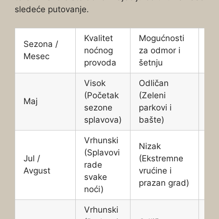
sledeće putovanje.
Kvalitet
Mogućnosti
Ku
Sezona /
noćnog
za odmor i
ma
Mesec
provoda
šetnju
i d
Visok
Odličan
Sre
(Početak
(Zeleni
(S
Maj
sezone
parkovi i
po
splavova)
bašte)
za
Vrhunski
Nizak
Ni
(Splavovi
Jul /
(Ekstremne
u
rade
Avgust
vrućine i
poz
svake
prazan grad)
us
noći)
Vrhunski
Vr