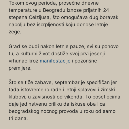
Tokom ovog perioda, prosečne dnevne
temperature u Beogradu iznose prijatnih 24
stepena Celzijusa, što omogućava dug boravak
napolju bez iscrpljenosti koju donose letnje
žege.
Grad se budi nakon letnje pauze, svi su ponovo
tu, a kulturni život dostiže svoj prvi jesenji
vrhunac kroz
manifestacije
i pozorišne
premijere.
Što se tiče zabave, septembar je specifičan jer
tada istovremeno rade i letnji splavovi i zimski
klubovi, u zavisnosti od vikenda. To posetiocima
daje jedinstvenu priliku da iskuse oba lica
beogradskog noćnog provoda u roku od samo
tri dana.