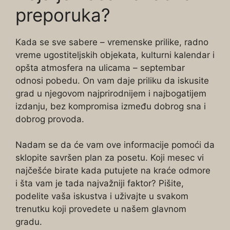
preporuka?
Kada se sve sabere – vremenske prilike, radno
vreme ugostiteljskih objekata, kulturni kalendar i
opšta atmosfera na ulicama – septembar
odnosi pobedu. On vam daje priliku da iskusite
grad u njegovom najprirodnijem i najbogatijem
izdanju, bez kompromisa između dobrog sna i
dobrog provoda.
Nadam se da će vam ove informacije pomoći da
sklopite savršen plan za posetu. Koji mesec vi
najčešće birate kada putujete na kraće odmore
i šta vam je tada najvažniji faktor? Pišite,
podelite vaša iskustva i uživajte u svakom
trenutku koji provedete u našem glavnom
gradu.