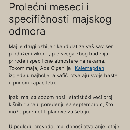
Prolećni meseci i
specifičnosti majskog
odmora
Maj je drugi ozbiljan kandidat za vaš savršen
produženi vikend, pre svega zbog buđenja
prirode i specifične atmosfere na rekama.
Tokom maja, Ada Ciganlija i
Kalemegdan
izgledaju najbolje, a kafići otvaraju svoje bašte
u punom kapacitetu.
Ipak, maj sa sobom nosi i statistički veći broj
kišnih dana u poređenju sa septembrom, što
može poremetiti planove za šetnju.
U pogledu provoda, maj donosi otvaranje letnje