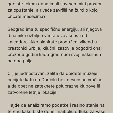
gde ste tokom dana imali savršen mir i prostor
za opuštanje, a uveče završili na žurci o kojoj
pričate mesecima?
Beograd ima tu specifičnu energiju, ali njegova
dinamika ozbiljno varira u zavisnosti od
kalendara. Ako planirate produženi vikend u
prestonici Srbije, ključni izazov je pogoditi onaj
prozor u godini kada grad nudi svoj maksimum
na oba polja.
Cilj je jednostavan: želite da obiđete muzeje,
popijete kafu na Dorćolu bez nesnosne vrućine,
a da opet ne zateknete poluprazne klubove ili
zatvorene letnje lokacije.
Hajde da analiziramo podatke i realno stanje na
terenu kako biste doneli najbolju odluku za vaše