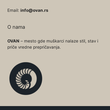
Email:
info@ovan.rs
O nama
OVAN
– mesto gde muškarci nalaze stil, stav i
priče vredne prepričavanja.