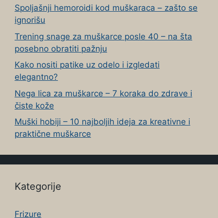
Spoljašnji hemoroidi kod muškaraca – zašto se
ignorišu
Trening snage za muškarce posle 40 – na šta
posebno obratiti pažnju
Kako nositi patike uz odelo i izgledati
elegantno?
Nega lica za muškarce – 7 koraka do zdrave i
čiste kože
Muški hobiji – 10 najboljih ideja za kreativne i
praktične muškarce
Kategorije
Frizure