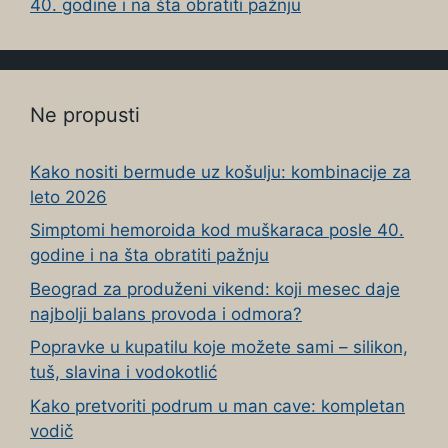
40. godine i na šta obratiti pažnju
Ne propusti
Kako nositi bermude uz košulju: kombinacije za
leto 2026
Simptomi hemoroida kod muškaraca posle 40.
godine i na šta obratiti pažnju
Beograd za produženi vikend: koji mesec daje
najbolji balans provoda i odmora?
Popravke u kupatilu koje možete sami – silikon,
tuš, slavina i vodokotlić
Kako pretvoriti podrum u man cave: kompletan
vodič