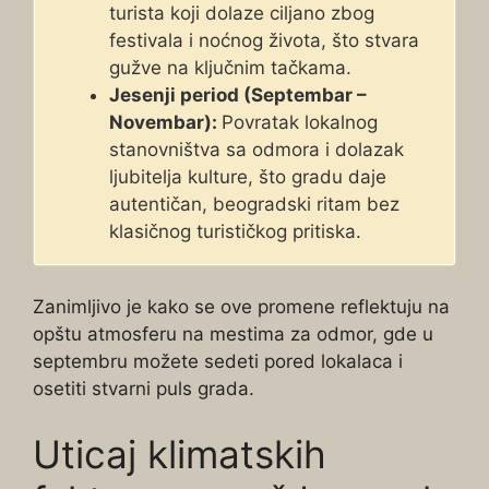
turista koji dolaze ciljano zbog
festivala i noćnog života, što stvara
gužve na ključnim tačkama.
Jesenji period (Septembar –
Novembar):
Povratak lokalnog
stanovništva sa odmora i dolazak
ljubitelja kulture, što gradu daje
autentičan, beogradski ritam bez
klasičnog turističkog pritiska.
Zanimljivo je kako se ove promene reflektuju na
opštu atmosferu na mestima za odmor, gde u
septembru možete sedeti pored lokalaca i
osetiti stvarni puls grada.
Uticaj klimatskih