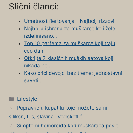
Slični članci:
Umetnost flertovanja - Najbolji rizzovi
Najbolja ishrana za muškarce koji žele
izdefinisano…
Top 10 parfema za muškarce koji traju
ceo dan
Otkrijte 7 klasičnih muških satova koji
nikada ne…
Kako prići devojci bez treme: jednostavni
saveti…
Categories
Lifestyle
Popravke u kupatilu koje možete sami –
silikon, tuš, slavina i vodokotlić
Simptomi hemoroida kod muškaraca posle