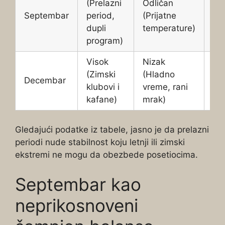
(Prelazni
Odličan
(BI
Septembar
period,
(Prijatne
kon
dupli
temperature)
pr
program)
Visok
Nizak
Sre
(Zimski
(Hladno
Decembar
(Pr
klubovi i
vreme, rani
ma
kafane)
mrak)
Gledajući podatke iz tabele, jasno je da prelazni
periodi nude stabilnost koju letnji ili zimski
ekstremi ne mogu da obezbede posetiocima.
Septembar kao
neprikosnoveni