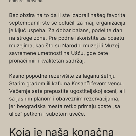
odmora i provoda.
Bez obzira na to da li ste izabrali našeg favorita
septembar ili ste se odlučili za maj, organizacija
je ključ uspeha. Za dobar balans, podelite dan
na stroge zone. Pre podne iskoristite za posetu
muzejima, kao što su Narodni muzej ili Muzej
savremene umetnosti na Ušću, gde ćete
pronaći mir i kvalitetan sadržaj.
Kasno popodne rezervišite za laganu šetnju
Starim gradom ili kafu na Kosančićevom vencu.
Večernje sate prepustite ugostiteljskoj sceni, ali
sa jasnim planom i obaveznim rezervacijama,
jer beogradska mesta retko primaju goste „sa
ulice“ petkom i subotom uveče.
Koja je naša konačna