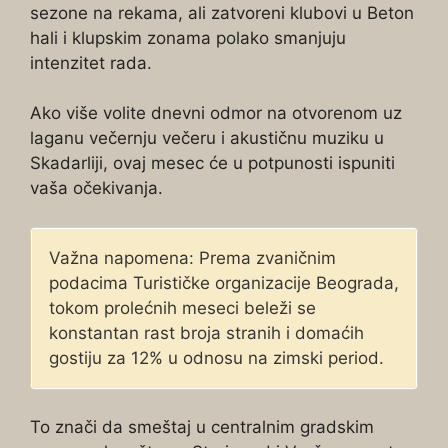
sezone na rekama, ali zatvoreni klubovi u Beton
hali i klupskim zonama polako smanjuju
intenzitet rada.
Ako više volite dnevni odmor na otvorenom uz
laganu večernju večeru i akustičnu muziku u
Skadarliji, ovaj mesec će u potpunosti ispuniti
vaša očekivanja.
Važna napomena: Prema zvaničnim
podacima Turističke organizacije Beograda,
tokom prolećnih meseci beleži se
konstantan rast broja stranih i domaćih
gostiju za 12% u odnosu na zimski period.
To znači da smeštaj u centralnim gradskim