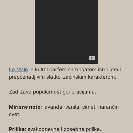
Le Male
je kultni parfem sa bogatom istorijom i
prepoznatljivim slatko-začinskim karakterom.
Zadržava popularnost generacijama.
Mirisne note:
lavanda, vanila, cimet, narančin
cvet.
Prilike:
svakodnevne i posebne prilike.