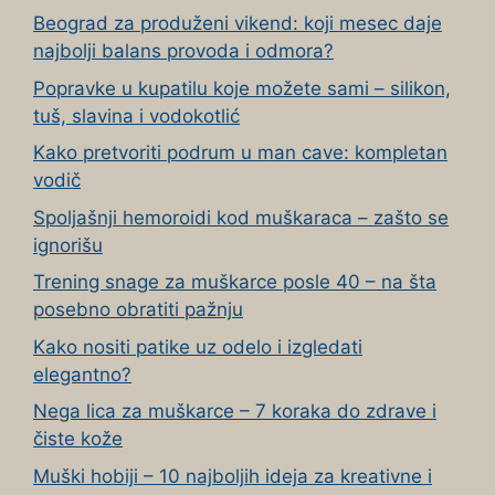
Beograd za produženi vikend: koji mesec daje
najbolji balans provoda i odmora?
Popravke u kupatilu koje možete sami – silikon,
tuš, slavina i vodokotlić
Kako pretvoriti podrum u man cave: kompletan
vodič
Spoljašnji hemoroidi kod muškaraca – zašto se
ignorišu
Trening snage za muškarce posle 40 – na šta
posebno obratiti pažnju
Kako nositi patike uz odelo i izgledati
elegantno?
Nega lica za muškarce – 7 koraka do zdrave i
čiste kože
Muški hobiji – 10 najboljih ideja za kreativne i