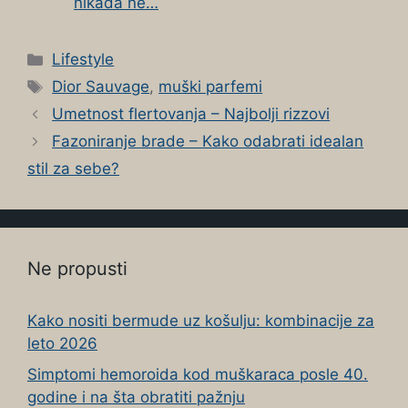
nikada ne…
Categories
Lifestyle
Tags
Dior Sauvage
,
muški parfemi
Umetnost flertovanja – Najbolji rizzovi
Fazoniranje brade – Kako odabrati idealan
stil za sebe?
Ne propusti
Kako nositi bermude uz košulju: kombinacije za
leto 2026
Simptomi hemoroida kod muškaraca posle 40.
godine i na šta obratiti pažnju