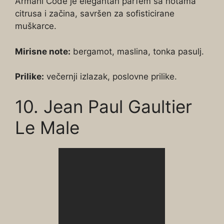
Armani Code je elegantan parfem sa notama
citrusa i začina, savršen za sofisticirane
muškarce.
Mirisne note:
bergamot, maslina, tonka pasulj.
Prilike:
večernji izlazak, poslovne prilike.
10. Jean Paul Gaultier
Le Male