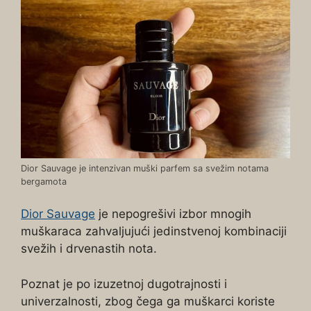
Dior Sauvage je intenzivan muški parfem sa svežim notama
bergamota
Dior Sauvage
je nepogrešivi izbor mnogih
muškaraca zahvaljujući jedinstvenoj kombinaciji
svežih i drvenastih nota.
Poznat je po izuzetnoj dugotrajnosti i
univerzalnosti, zbog čega ga muškarci koriste