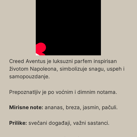
Creed Aventus je luksuzni parfem inspirisan
životom Napoleona, simbolizuje snagu, uspeh i
samopouzdanje.
Prepoznatljiv je po voćnim i dimnim notama.
Mirisne note:
ananas, breza, jasmin, pačuli.
Prilike:
svečani događaji, važni sastanci.