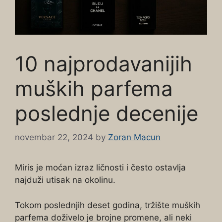
10 najprodavanijih
muških parfema
poslednje decenije
novembar 22, 2024
by
Zoran Macun
Miris je moćan izraz ličnosti i često ostavlja
najduži utisak na okolinu.
Tokom poslednjih deset godina, tržište muških
parfema doživelo je brojne promene, ali neki