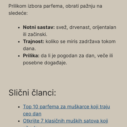
Prilikom izbora parfema, obrati pažnju na
sledeće:
Notni sastav:
svež, drvenast, orijentalan
ili začinski.
Trajnost:
koliko se miris zadržava tokom
dana.
Prilika:
da li je pogodan za dan, veče ili
posebne događaje.
Slični članci:
Top 10 parfema za muškarce koji traju
ceo dan
Otkrijte 7 klasičnih muških satova koji