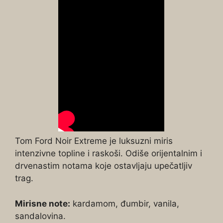
Tom Ford Noir Extreme je luksuzni miris
intenzivne topline i raskoši. Odiše orijentalnim i
drvenastim notama koje ostavljaju upečatljiv
trag.
Mirisne note:
kardamom, đumbir, vanila,
sandalovina.