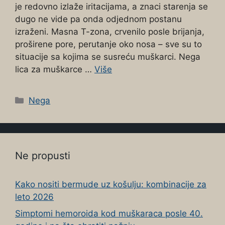
je redovno izlaže iritacijama, a znaci starenja se
dugo ne vide pa onda odjednom postanu
izraženi. Masna T-zona, crvenilo posle brijanja,
proširene pore, perutanje oko nosa – sve su to
situacije sa kojima se susreću muškarci. Nega
lica za muškarce …
Više
Categories
Nega
Ne propusti
Kako nositi bermude uz košulju: kombinacije za
leto 2026
Simptomi hemoroida kod muškaraca posle 40.