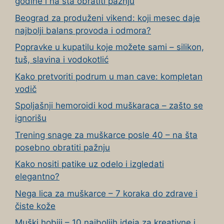
godine i na šta obratiti pažnju
Beograd za produženi vikend: koji mesec daje
najbolji balans provoda i odmora?
Popravke u kupatilu koje možete sami – silikon,
tuš, slavina i vodokotlić
Kako pretvoriti podrum u man cave: kompletan
vodič
Spoljašnji hemoroidi kod muškaraca – zašto se
ignorišu
Trening snage za muškarce posle 40 – na šta
posebno obratiti pažnju
Kako nositi patike uz odelo i izgledati
elegantno?
Nega lica za muškarce – 7 koraka do zdrave i
čiste kože
Muški hobiji – 10 najboljih ideja za kreativne i