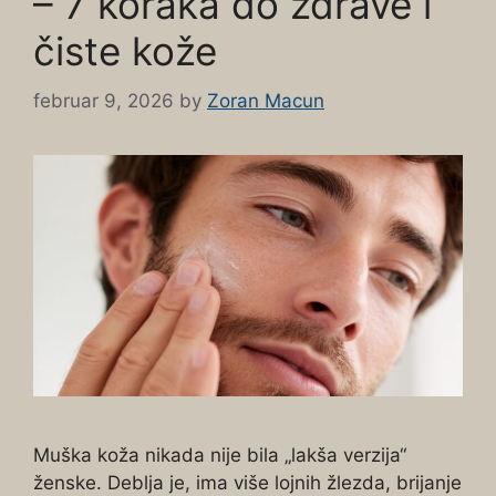
– 7 koraka do zdrave i
čiste kože
februar 9, 2026
by
Zoran Macun
Muška koža nikada nije bila „lakša verzija“
ženske. Deblja je, ima više lojnih žlezda, brijanje