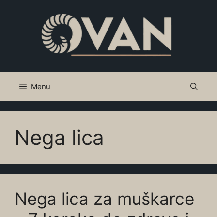
Skip
to
content
Menu
Nega lica
Nega lica za muškarce