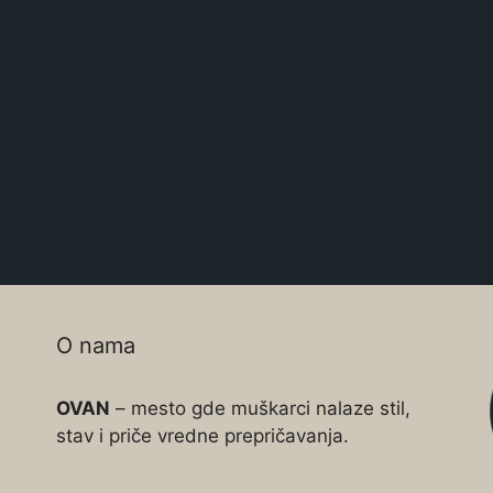
O nama
OVAN
– mesto gde muškarci nalaze stil,
stav i priče vredne prepričavanja.