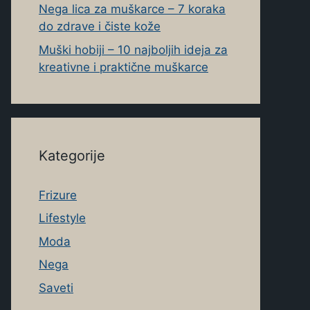
Nega lica za muškarce – 7 koraka
do zdrave i čiste kože
Muški hobiji – 10 najboljih ideja za
kreativne i praktične muškarce
Kategorije
Frizure
Lifestyle
Moda
Nega
Saveti