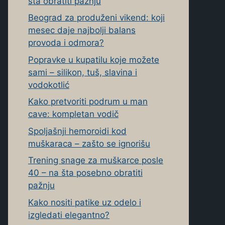
šta obratiti pažnju
Beograd za produženi vikend: koji
mesec daje najbolji balans
provoda i odmora?
Popravke u kupatilu koje možete
sami – silikon, tuš, slavina i
vodokotlić
Kako pretvoriti podrum u man
cave: kompletan vodič
Spoljašnji hemoroidi kod
muškaraca – zašto se ignorišu
Trening snage za muškarce posle
40 – na šta posebno obratiti
pažnju
Kako nositi patike uz odelo i
izgledati elegantno?