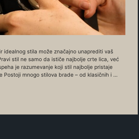
ir idealnog stila može značajno unaprediti vaš
vi stil ne samo da ističe najbolje crte lica, već
speha je razumevanje koji stil najbolje pristaje
ade Postoji mnogo stilova brade – od klasičnih i …