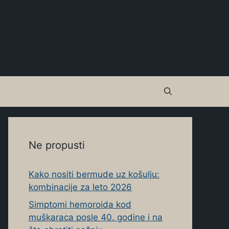
Ne propusti
Kako nositi bermude uz košulju:
kombinacije za leto 2026
Simptomi hemoroida kod
muškaraca posle 40. godine i na