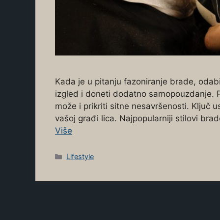
Kada je u pitanju fazoniranje brade, odab
izgled i doneti dodatno samopouzdanje. Pra
može i prikriti sitne nesavršenosti. Ključ u
vašoj građi lica. Najpopularniji stilovi br
Više
Categories
Lifestyle